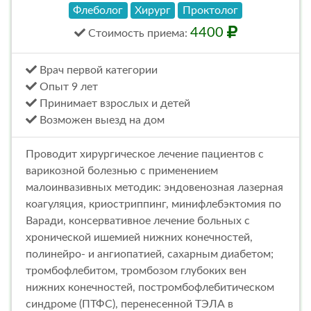
Флеболог
Хирург
Проктолог
4400
Стоимость
приема
:
Врач первой категории
Опыт 9 лет
Принимает взрослых и детей
Возможен выезд на дом
Проводит хирургическое лечение пациентов с
варикозной болезнью с применением
малоинвазивных методик: эндовенозная лазерная
коагуляция, криостриппинг, минифлебэктомия по
Варади, консервативное лечение больных с
хронической ишемией нижних конечностей,
полинейро- и ангиопатией, сахарным диабетом;
тромбофлебитом, тромбозом глубоких вен
нижних конечностей, постромбофлебитическом
синдроме (ПТФС), перенесенной ТЭЛА в