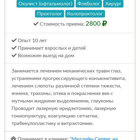
Окулист (офтальмолог)
Флеболог
Хирург
Проктолог
Колопроктолог
2800
Стоимость
приема
:
Опыт 10 лет
Принимает взрослых и детей
Возможен выезд на дом
Занимается лечением механических травм глаз,
устранением прогрессирующего конъюнктивита,
лечением слепоты различной степени тяжести,
ячменя, трахомы, отека и покраснения век с
мутными жидкими выделениями, глаукомы.
Проводит лазерную иридэктомию, лазерную
гониопунктуру, коагуляцию сетчатки,
трабекулопластику и витрэктомию.
Принимает в клинике: "
Медлайн-Сервис на