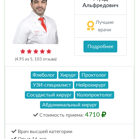
Альфредович
Лучшие
врачи
Подробнее
(4.95 из 5, 103 отзыва)
Флеболог
Хирург
Проктолог
УЗИ-специалист
Нейрохирург
Сосудистый хирург
Колопроктолог
Абдоминальный хирург
4710
Стоимость
приема
:
Врач высшей категории
Опыт 16 лет