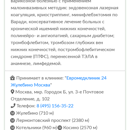
варикозной болезнью с применением
малоинвазивных методик: эндовенозная лазерная
коагуляция, криостриппинг, минифлебэктомия по
Варади, консервативное лечение больных с
хронической ишемией нижних конечностей,
полинейро- и ангиопатией, сахарным диабетом;
тромбофлебитом, тромбозом глубоких вен
нижних конечностей, постромбофлебитическом
синдроме (ПТФС), перенесенной ТЭЛА в
анамнезе, лимфедемой.
Принимает в клинике: "
Евромедклиник 24
Жулебино Москва
"
Москва, мкр. Городок Б, ул. 3-е Почтовое
Отделение, д. 102
Телефон:
8 (495) 156-35-22
Жулебино (710 м)
Лермонтовский проспект (2380 м)
Котельники (960 м)
Косино (2570 м)