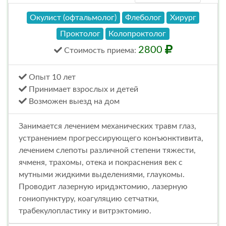
Окулист (офтальмолог)
Флеболог
Хирург
Проктолог
Колопроктолог
2800
Стоимость
приема
:
Опыт 10 лет
Принимает взрослых и детей
Возможен выезд на дом
Занимается лечением механических травм глаз,
устранением прогрессирующего конъюнктивита,
лечением слепоты различной степени тяжести,
ячменя, трахомы, отека и покраснения век с
мутными жидкими выделениями, глаукомы.
Проводит лазерную иридэктомию, лазерную
гониопунктуру, коагуляцию сетчатки,
трабекулопластику и витрэктомию.