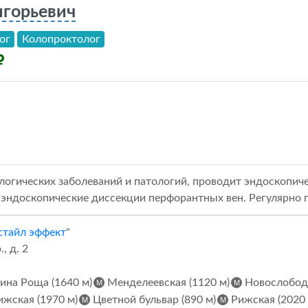
игорьевич
ог
Колопроктолог
огических заболеваний и патологий, проводит эндоскопич
, эндоскопические диссекции перфорантных вен. Регулярно 
тайл эффект
"
, д. 2
на Роща (1640 м)
Менделеевская (1120 м)
Новослободс
жская (1970 м)
Цветной бульвар (890 м)
Рижская (2020 