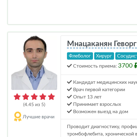
Мнацаканян Геворг
Флеболог
Хирург
Сосудис
3700
Стоимость
приема
:
Кандидат медицинских нау
Врач первой категории
Опыт 13 лет
Принимает взрослых
(4.45 из 5)
Возможен выезд на дом
Лучшие врачи
Проводит диагностику, профила
тромбофлебита, хронической в