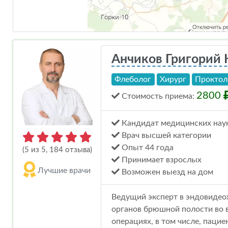
Анчиков Григорий
Флеболог
Хирург
Проктол
2800
Стоимость
приема
:
Кандидат медицинских нау
Врач высшей категории
Опыт 44 года
(5 из 5, 184 отзыва)
Принимает взрослых
Лучшие врачи
Возможен выезд на дом
Ведущий эксперт в эндовидео
органов брюшной полости во в
операциях, в том числе, паци