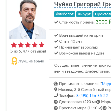
Чуйко Григорий Гр
Флеболог
Хирург
Проктол
3000
Стоимость
приема
:
Врач высшей категории
Опыт 40 лет
Принимает взрослых
(5 из 5, 477 отзывов)
Возможен выезд на дом
Лучшие врачи
Осуществляет лечение проктол
вен и звездочек, флебэктомии
Принимает в клинике: "
Медс
Москва, 3-й Самотёчный пер.
Телефон:
8 (495) 156-35-22
Достоевская (290 м)
Марьи
Проспект мира (1110 м)
Ри