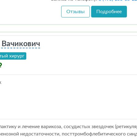
Отзывы
Подробнее
 Вачикович
тый хирург
к
ктику и лечение варикоза, сосудистых звездочек (ретикуля
енозной недостаточности, посттромбофлебитического синд