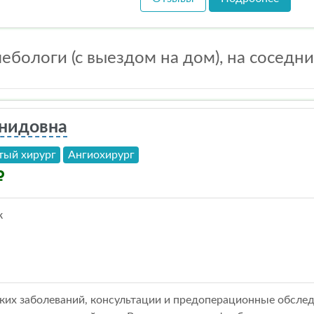
ебологи (с выездом на дом), на соседни
онидовна
тый хирург
Ангиохирург
к
ких заболеваний, консультации и предоперационные обслед