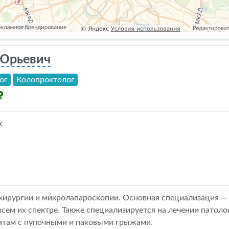
 Юрьевич
ог
Колопроктолог
к
хирургии и микролапароскопии. Основная специализация —
сем их спектре. Также специализируется на лечении патоло
ентам с пупочными и паховыми грыжами.