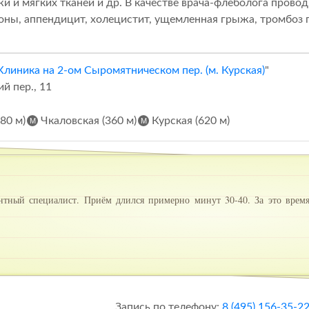
и и мягких тканей и др. В качестве врача-флеболога провод
оны, аппендицит, холецистит, ущемленная грыжа, тромбоз гл
линика на 2-ом Сыромятническом пер. (м. Курская)
"
й пер., 11
80 м)
Чкаловская (360 м)
Курская (620 м)
тный специалист. Приём длился примерно минут 30-40. За это время
Запись по телефону:
8 (495) 156-35-2