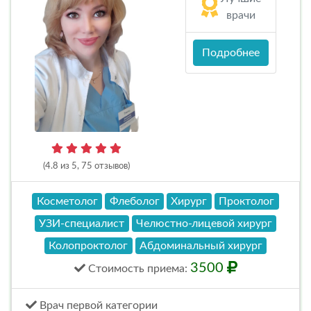
врачи
Подробнее
(4.8 из 5, 75 отзывов)
Косметолог
Флеболог
Хирург
Проктолог
УЗИ-специалист
Челюстно-лицевой хирург
Колопроктолог
Абдоминальный хирург
3500
Стоимость
приема
:
Врач первой категории