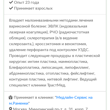
Опыт 23 года
Принимает взрослых
Владеет малоинвазивными методами лечения
варикозной болезни: ЭВЛК (эндовазальная
лазерная коагуляция), РЧО (радиочастотная
обляция), склеротерапия (в/в ведение
склерозанта,), кроссэктомия и венэктомия,
удаление перфоранта под контролем УЗДС.
Проводит следующие процедуры в пластической
хирургии: интим пластика, маммопластика,
Блефароплатика, липосакция, липофиллинг,
абдоминопластика, отопластика, фейслифтинг,
контурная пластика, нитевой лифтинг. Ведущий
специалист клиники ТрастМед.
Принимает в клинике: "
Медлайн-Сервис на
м.Раменки
"
Москва, Мичуринский пр-т, д. 31, корп. 7