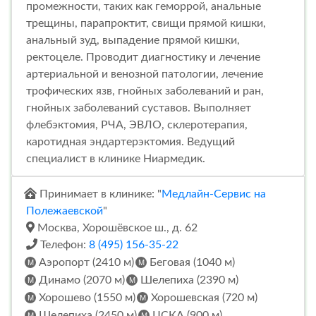
промежности, таких как геморрой, анальные
трещины, парапроктит, свищи прямой кишки,
анальный зуд, выпадение прямой кишки,
ректоцеле. Проводит диагностику и лечение
артериальной и венозной патологии, лечение
трофических язв, гнойных заболеваний и ран,
гнойных заболеваний суставов. Выполняет
флебэктомия, РЧА, ЭВЛО, склеротерапия,
каротидная эндартерэктомия. Ведущий
специалист в клинике Ниармедик.
Принимает в клинике: "
Медлайн-Сервис на
Полежаевской
"
Москва, Хорошёвское ш., д. 62
Телефон:
8 (495) 156-35-22
Аэропорт (2410 м)
Беговая (1040 м)
Динамо (2070 м)
Шелепиха (2390 м)
Хорошево (1550 м)
Хорошевская (720 м)
Шелепиха (2450 м)
ЦСКА (900 м)