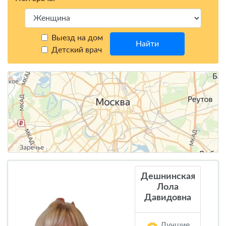
Выезд на дом
Найти
Детский врач
Дешнинская
Лола
Давидовна
Лучшие