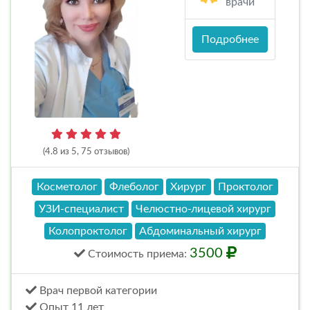
врачи
Подробнее
(4.8 из 5, 75 отзывов)
Косметолог
Флеболог
Хирург
Проктолог
УЗИ-специалист
Челюстно-лицевой хирург
Колопроктолог
Абдоминальный хирург
3500
Стоимость
приема
:
Врач первой категории
Опыт 11 лет