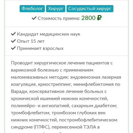
Флеболог
Хирург
Сосудистый хирург
2800
Стоимость
приема
:
Кандидат медицинских наук
Опыт 15 лет
Принимает взрослых
Проводит хирургическое лечение пациентов с
варикозной болезнью с применением
малоинвазивных методик: эндовенозная лазерная
коагуляция, криостриппинг, минифлебэктомия по
Варади, консервативное лечение больных с
хронической ишемией нижних конечностей,
полинейро- и ангиопатией, сахарным диабетом;
тромбофлебитом, тромбозом глубоких вен
нижних конечностей, постромбофлебитическом
синдроме (ПТФС), перенесенной ТЭЛА в