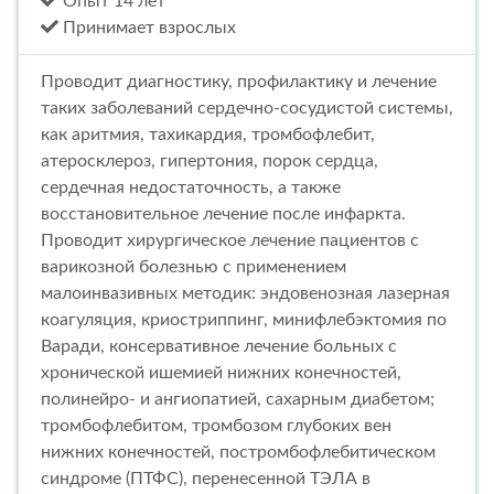
Опыт 14 лет
Принимает взрослых
Проводит диагностику, профилактику и лечение
таких заболеваний сердечно-сосудистой системы,
как аритмия, тахикардия, тромбофлебит,
атеросклероз, гипертония, порок сердца,
сердечная недостаточность, а также
восстановительное лечение после инфаркта.
Проводит хирургическое лечение пациентов с
варикозной болезнью с применением
малоинвазивных методик: эндовенозная лазерная
коагуляция, криостриппинг, минифлебэктомия по
Варади, консервативное лечение больных с
хронической ишемией нижних конечностей,
полинейро- и ангиопатией, сахарным диабетом;
тромбофлебитом, тромбозом глубоких вен
нижних конечностей, постромбофлебитическом
синдроме (ПТФС), перенесенной ТЭЛА в