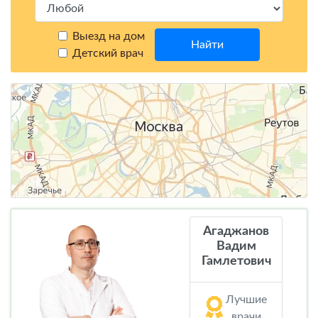
Выезд на дом
Найти
Детский врач
Агаджанов
Вадим
Гамлетович
Лучшие
врачи