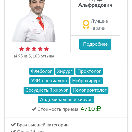
Альфредович
Лучшие
врачи
Подробнее
(4.95 из 5, 103 отзыва)
Флеболог
Хирург
Проктолог
УЗИ-специалист
Нейрохирург
Сосудистый хирург
Колопроктолог
Абдоминальный хирург
4710
Стоимость
приема
:
Врач высшей категории
Опыт 16 лет