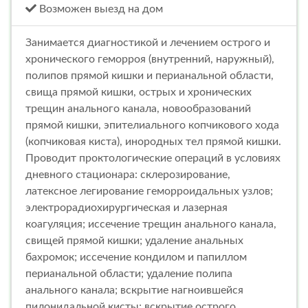
Возможен выезд на дом
Занимается диагностикой и лечением острого и
хронического геморроя (внутренний, наружный),
полипов прямой кишки и перианальной области,
свища прямой кишки, острых и хронических
трещин анального канала, новообразований
прямой кишки, эпителиального копчикового хода
(копчиковая киста), инородных тел прямой кишки.
Проводит проктологические операций в условиях
дневного стационара: склерозирование,
латексное легирование геморроидальных узлов;
электрорадиохирургическая и лазерная
коагуляция; иссечение трещин анального канала,
свищей прямой кишки; удаление анальных
бахромок; иссечение кондилом и папиллом
перианальной области; удаление полипа
анального канала; вскрытие нагноившейся
пилонидальной кисты; вскрытие острого