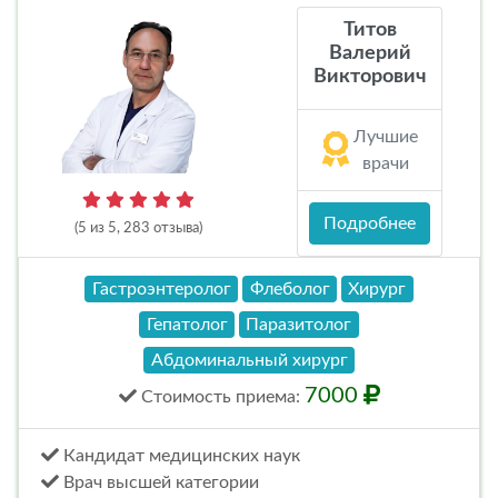
Титов
Валерий
Викторович
Лучшие
врачи
Подробнее
(5 из 5, 283 отзыва)
Гастроэнтеролог
Флеболог
Хирург
Гепатолог
Паразитолог
Абдоминальный хирург
7000
Стоимость
приема
:
Кандидат медицинских наук
Врач высшей категории