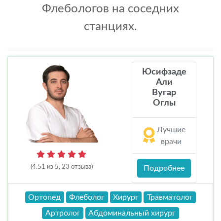
Флебологов на соседних
станциях.
Юсифзаде
Али
Вугар
Оглы
Лучшие
врачи
(4.51 из 5, 23 отзыва)
Подробнее
Ортопед
Флеболог
Хирург
Травматолог
Артролог
Абдоминальный хирург