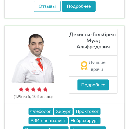
Отзывы
Подробнее
Дехисси-Гольбрехт
Муад
Альфредович
Лучшие
врачи
Подробнее
(4.95 из 5, 103 отзыва)
Флеболог
Хирург
Проктолог
УЗИ-специалист
Нейрохирург