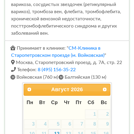
варикоза, сосудистых звездочек (ретикулярный
варикоз), тромбоза вен, флебита, тромбофлебита,
хронической венозной недостаточности,
посттромбофлебитического синдрома и других
заболеваний вен.
Принимает в клинике: "
СМ-Клиника в
Старопетровском проезде (м. Войковская)
"
Москва, Старопетровский проезд, д. 7А, стр. 22
Телефон:
8 (495) 156-35-22
Войковская (760 м)
Балтийская (130 м)
Август
2026
Пн
Вт
Ср
Чт
Пт
Сб
Вс
1
2
3
4
5
6
7
8
9
10
11
12
13
14
15
16