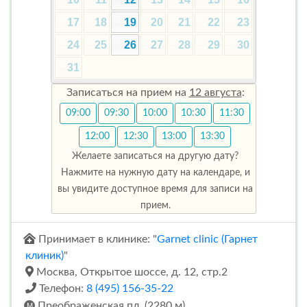
17
18
19
20
21
22
23
24
25
26
27
28
29
30
31
Записаться на прием на
12 августа
:
09:00
09:30
10:00
10:30
11:30
12:00
12:30
13:00
13:30
Желаете записаться на другую дату?
Нажмите на нужную дату на календаре, и
вы увидите доступное время для записи на
прием.
Принимает в клинике: "
Garnet clinic (Гарнет
клиник)
"
Москва, Открытое шоссе, д. 12, стр.2
Телефон:
8 (495) 156-35-22
Преображенская пл. (2280 м)