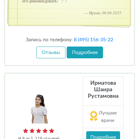
его рекомендовать!
— Ирина, 06.06.2025
Запись по телефону:
8 (495) 156-35-22
Отзывы
Подробнее
Ирматова
Шаира
Рустамовна
Лучшие
врачи
Подробнее
(4.8 из 5, 118 отзывов)