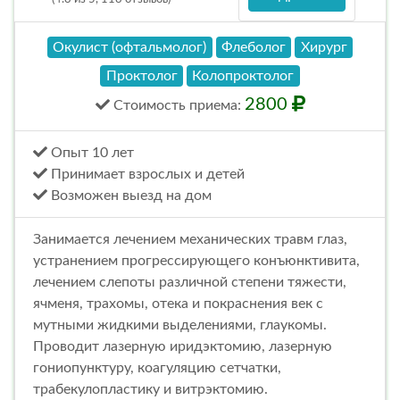
Окулист (офтальмолог)
Флеболог
Хирург
Проктолог
Колопроктолог
2800
Стоимость
приема
:
Опыт 10 лет
Принимает взрослых и детей
Возможен выезд на дом
Занимается лечением механических травм глаз,
устранением прогрессирующего конъюнктивита,
лечением слепоты различной степени тяжести,
ячменя, трахомы, отека и покраснения век с
мутными жидкими выделениями, глаукомы.
Проводит лазерную иридэктомию, лазерную
гониопунктуру, коагуляцию сетчатки,
трабекулопластику и витрэктомию.