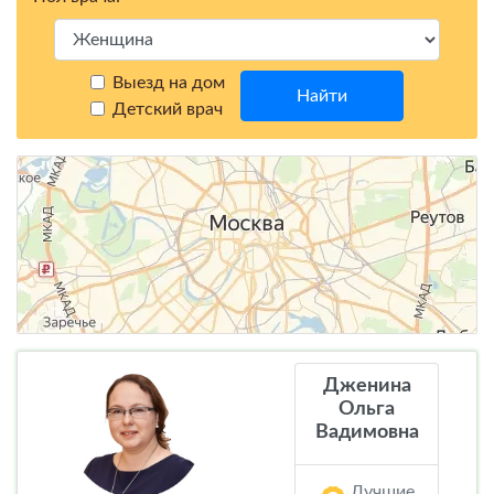
Выезд на дом
Найти
Детский врач
Дженина
Ольга
Вадимовна
Лучшие