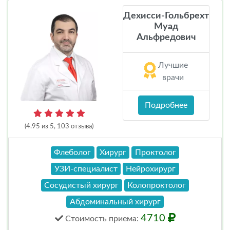
Дехисси-Гольбрехт
Муад
Альфредович
Лучшие
врачи
Подробнее
(4.95 из 5, 103 отзыва)
Флеболог
Хирург
Проктолог
УЗИ-специалист
Нейрохирург
Сосудистый хирург
Колопроктолог
Абдоминальный хирург
4710
Стоимость
приема
: