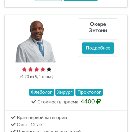
Окере
Энтони
Подробнее
(4.23 из 5, 1 отзыв)
Флеболог
Хирург
Проктолог
4400
Стоимость
приема
:
Врач первой категории
Опыт 12 лет
Принимает взрослых и детей