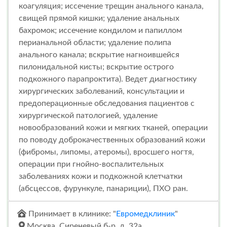
коагуляция; иссечение трещин анального канала,
свищей прямой кишки; удаление анальных
бахромок; иссечение кондилом и папиллом
перианальной области; удаление полипа
анального канала; вскрытие нагноившейся
пилонидальной кисты; вскрытие острого
подкожного парапроктита). Ведет диагностику
хирургических заболеваний, консультации и
предоперационные обследования пациентов с
хирургической патологией, удаление
новообразований кожи и мягких тканей, операции
по поводу доброкачественных образований кожи
(фибромы, липомы, атеромы), вросшего ногтя,
операции при гнойно-воспалительных
заболеваниях кожи и подкожной клетчатки
(абсцессов, фурункуле, панариции), ПХО ран.
Принимает в клинике: "
Евромедклиник
"
Москва, Сиреневый б-р, д. 32а