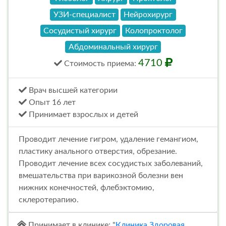
УЗИ-специалист
Нейрохирург
Сосудистый хирург
Колопроктолог
Абдоминальный хирург
4710
Стоимость
приема
:
Врач высшей категории
Опыт 16 лет
Принимает взрослых и детей
Проводит лечение гигром, удаление гемангиом,
пластику анального отверстия, обрезание.
Проводит лечение всех сосудистых заболеваний,
вмешательства при варикозной болезни вен
нижних конечностей, флебэктомию,
склеротерапию.
Принимает в клинике: "
Клиника Здоровая