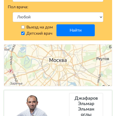
Пол врача:
Выезд на дом
Найти
Детский врач
Джафаров
Эльмар
Эльман
оглы