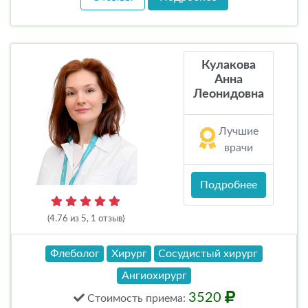
Кулакова
Анна
Леонидовна
Лучшие
врачи
Подробнее
(4.76 из 5, 1 отзыв)
Флеболог
Хирург
Сосудистый хирург
Ангиохирург
3520
Стоимость
приема
: