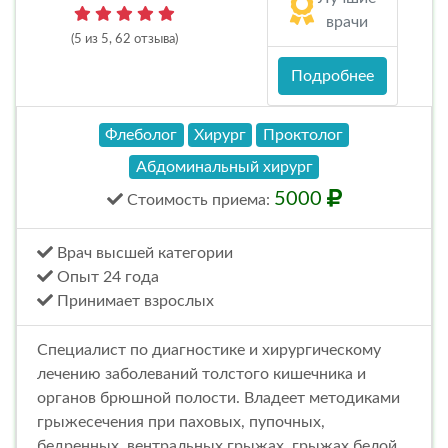
врачи
(5 из 5, 62 отзыва)
Подробнее
Флеболог
Хирург
Проктолог
Абдоминальный хирург
5000
Стоимость
приема
:
Врач высшей категории
Опыт 24 года
Принимает взрослых
Специалист по диагностике и хирургическому
лечению заболеваний толстого кишечника и
органов брюшной полости. Владеет методиками
грыжесечения при паховых, пупочных,
бедренных, вентральных грыжах, грыжах белой