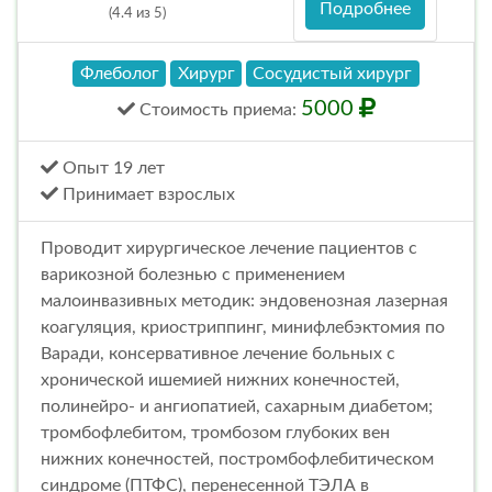
Подробнее
(4.4 из 5)
Флеболог
Хирург
Сосудистый хирург
5000
Стоимость
приема
:
Опыт 19 лет
Принимает взрослых
Проводит хирургическое лечение пациентов с
варикозной болезнью с применением
малоинвазивных методик: эндовенозная лазерная
коагуляция, криостриппинг, минифлебэктомия по
Варади, консервативное лечение больных с
хронической ишемией нижних конечностей,
полинейро- и ангиопатией, сахарным диабетом;
тромбофлебитом, тромбозом глубоких вен
нижних конечностей, постромбофлебитическом
синдроме (ПТФС), перенесенной ТЭЛА в