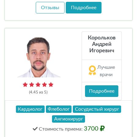
Отзывы
Подробнее
Корольков
Андрей
Игоревич
Лучшие
врачи
Подробнее
(4.45 из 5)
Кардиолог
Флеболог
Сосудистый хирург
Ангиохирург
3700
Стоимость
приема
: