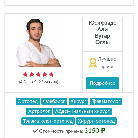
Юсифзаде
Али
Вугар
Оглы
Лучшие
врачи
(4.51 из 5, 23 отзыва)
Подробнее
Ортопед
Флеболог
Хирург
Травматолог
Артролог
Абдоминальный хирург
Травматолог-ортопед
Хирург-ортопед
3150
Стоимость
приема
: