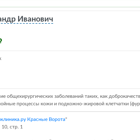
андр Иванович
к
ие общехирургических заболеваний таких, как доброкачеств
гнойные процессы кожи и подкожно-жировой клетчатки (фурун
клиника.ру Красные Ворота
"
10, стр. 1