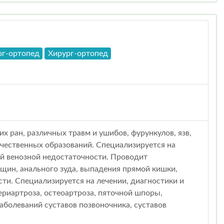
ог-ортопед
Хирург-ортопед
 ран, различных травм и ушибов, фурункулов, язв,
чественных образований. Специализируется на
ой венозной недостаточности. Проводит
щин, анального зуда, выпадения прямой кишки,
ти. Специализируется на лечении, диагностики и
ериартроза, остеоартроза, пяточной шпоры,
заболеваний суставов позвоночника, суставов