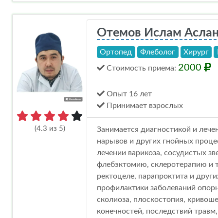
Отемов Ислам Асла
Ортопед
Флеболог
Хирург
2000
Стоимость
приема
:
Опыт 16 лет
Принимает взрослых
(4.3 из 5)
Занимается диагностикой и лече
нарывов и других гнойных проце
лечении варикоза, сосудистых зв
флебэктомию, склеротерапию и т
ректоцеле, парапроктита и други
профилактики заболеваний опорн
сколиоза, плоскостопия, кривоше
конечностей, последствий травм,