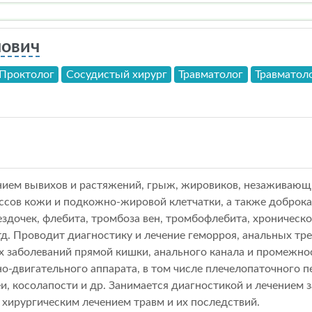
нович
Проктолог
Сосудистый хирург
Травматолог
Травматол
нием вывихов и растяжений, грыж, жировиков, незаживающих
ссов кожи и подкожно-жировой клетчатки, а также доброка
ездочек, флебита, тромбоза вен, тромбофлебита, хроническ
д. Проводит диагностику и лечение геморроя, анальных тре
х заболеваний прямой кишки, анального канала и промежнос
о-двигательного аппарата, в том числе плечелопаточного п
и, косолапости и др. Занимается диагностикой и лечением 
 хирургическим лечением травм и их последствий.