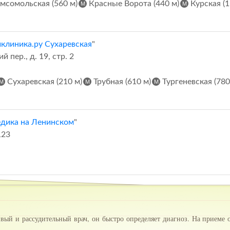
мсомольская (560 м)
Красные Ворота (440 м)
Курская (1
клиника.ру Сухаревская
"
пер., д. 19, стр. 2
Сухаревская (210 м)
Трубная (610 м)
Тургеневская (780
дика на Ленинском
"
123
ый и рассудительный врач, он быстро определяет диагноз. На приеме о