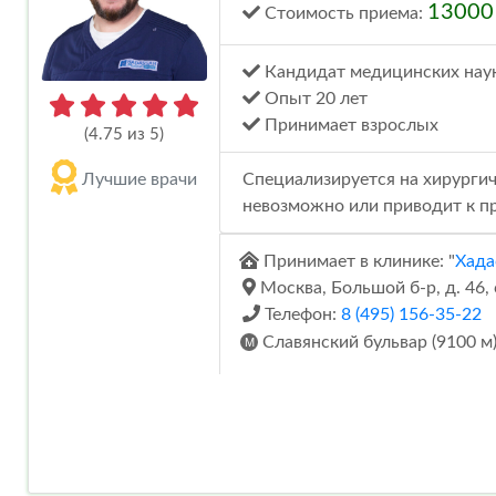
1300
Стоимость
приема
:
Кандидат медицинских нау
Опыт 20 лет
Принимает взрослых
(4.75 из 5)
Лучшие врачи
Специализируется на хирургич
невозможно или приводит к п
Принимает в клинике: "
Хада
Москва, Большой б-р, д. 46, 
Телефон:
8 (495) 156-35-22
Славянский бульвар (9100 м