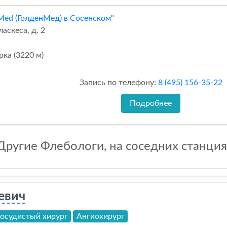
Med (ГолденМед) в Сосенском
"
аскеса, д. 2
ка (3220 м)
Запись по телефону:
8 (495) 156-35-22
Подробнее
Другие Флебологи, на соседних станция
евич
осудистый хирург
Ангиохирург