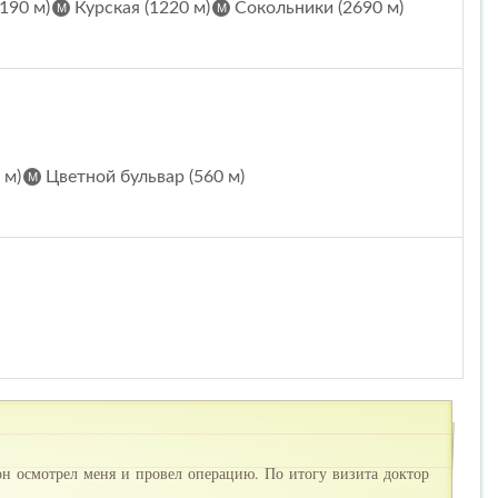
190 м)
Курская (1220 м)
Сокольники (2690 м)
 м)
Цветной бульвар (560 м)
н осмотрел меня и провел операцию. По итогу визита доктор