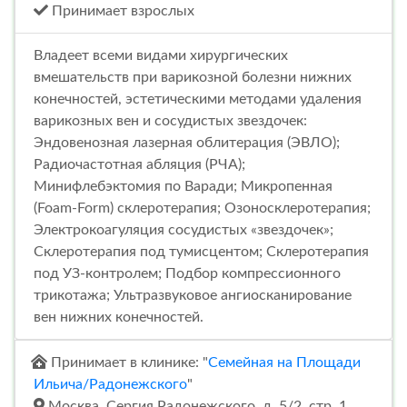
Принимает взрослых
Владеет всеми видами хирургических
вмешательств при варикозной болезни нижних
конечностей, эстетическими методами удаления
варикозных вен и сосудистых звездочек:
Эндовенозная лазерная облитерация (ЭВЛО);
Радиочастотная абляция (РЧА);
Минифлебэктомия по Варади; Микропенная
(Foam-Form) склеротерапия; Озоносклеротерапия;
Электрокоагуляция сосудистых «звездочек»;
Склеротерапия под тумисцентом; Склеротерапия
под УЗ-контролем; Подбор компрессионного
трикотажа; Ультразвуковое ангиосканирование
вен нижних конечностей.
Принимает в клинике: "
Семейная на Площади
Ильича/Радонежского
"
Москва, Сергия Радонежского, д. 5/2, стр. 1