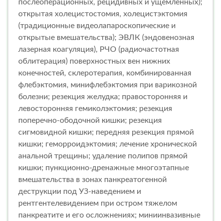
послеоперационных, рецидивных и ущемленных);
открытая холецистостомия, холецистэктомия
(традиционные видеолапароскопические и
открытые вмешательства); ЭВЛК (эндовенозная
лазерная коагуляция), РЧО (радиочастотная
облитерация) поверхностных вен нижних
конечностей, склеротерапия, комбинированная
флебэктомия, минифлебэктомия при варикозной
болезни; резекция желудка; правосторонняя и
левосторонняя гемиколэктомия; резекция
поперечно-ободочной кишки; резекция
сигмовидной кишки; передняя резекция прямой
кишки; геморроидэктомия; лечение хронической
анальной трещины; удаление полипов прямой
кишки; пункционно-дренажные многоэтапные
вмешательства в зонах панкреатогенной
деструкции под УЗ-наведением и
рентгентелевидением при остром тяжелом
панкреатите и его осложнениях; миниинвазивные