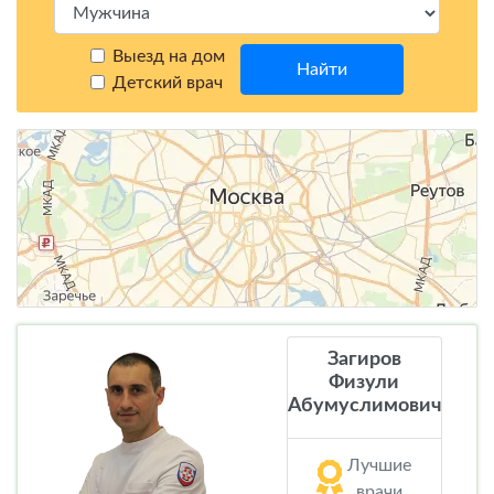
Выезд на дом
Найти
Детский врач
Загиров
Физули
Абумуслимович
Лучшие
врачи