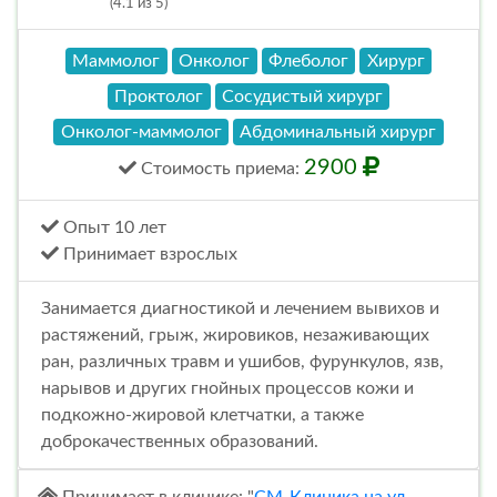
(4.1 из 5)
Маммолог
Онколог
Флеболог
Хирург
Проктолог
Сосудистый хирург
Онколог-маммолог
Абдоминальный хирург
2900
Стоимость
приема
:
Опыт 10 лет
Принимает взрослых
Занимается диагностикой и лечением вывихов и
растяжений, грыж, жировиков, незаживающих
ран, различных травм и ушибов, фурункулов, язв,
нарывов и других гнойных процессов кожи и
подкожно-жировой клетчатки, а также
доброкачественных образований.
Принимает в клинике: "
СМ-Клиника на ул.