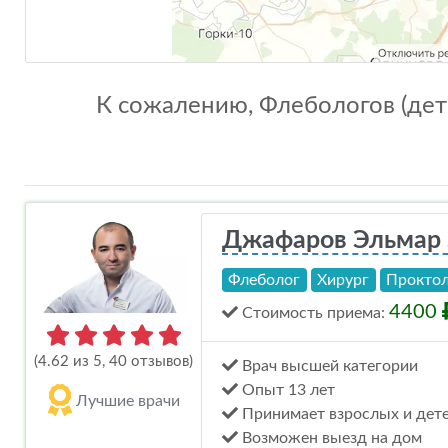
К сожалению, Флебологов (детс
Джафаров Эльмар 
Флеболог
Хирург
Прокто
4400
Стоимость
приема
:
(4.62 из 5, 40 отзывов)
Врач высшей категории
Опыт 13 лет
Лучшие врачи
Принимает взрослых и дет
Возможен выезд на дом