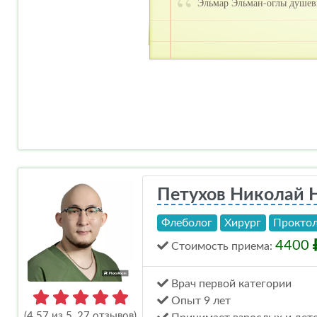
Эльмар Эльман-оглы душевн
Петухов Николай 
Флеболог
Хирург
Прокто
4400
Стоимость
приема
:
Врач первой категории
Опыт 9 лет
(4.57 из 5, 27 отзывов)