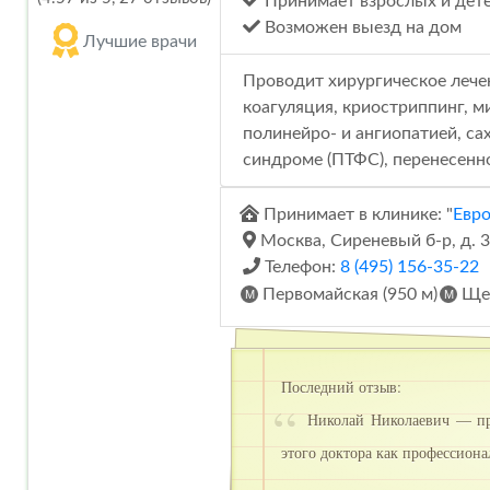
Принимает взрослых и дет
Возможен выезд на дом
Лучшие врачи
Проводит хирургическое лече
коагуляция, криостриппинг, 
полинейро- и ангиопатией, с
синдроме (ПТФС), перенесенн
Принимает в клинике: "
Евр
Москва, Сиреневый б-р, д. 
Телефон:
8 (495) 156-35-22
Первомайская (950 м)
Щел
Последний отзыв:
Николай Николаевич — прек
этого доктора как профессион