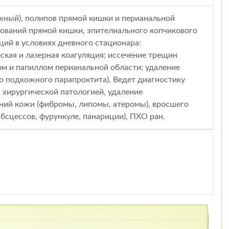
ужный), полипов прямой кишки и перианальной
зований прямой кишки, эпителиального копчикового
ций в условиях дневного стационара:
ская и лазерная коагуляция; иссечение трещин
ом и папиллом перианальной области; удаление
о подкожного парапроктита). Ведет диагностику
 хирургической патологией, удаление
аний кожи (фибромы, липомы, атеромы), вросшего
бсцессов, фурункуле, панариции), ПХО ран.