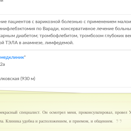
ей
ние пациентов с варикозной болезнью с применением малои
минифлебэктомия по Варади, консервативное лечение больн
ахарным диабетом; тромбофлебитом, тромбозом глубоких в
ой ТЭЛА в анамнезе, лимфедемой.
омедклиник
"
32а
ковская (930 м)
расный специалист. Он осмотрел меня, проконсультировал, провел УЗ
ала. Клиника удобна и расположением, и приемом, и общением.