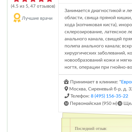
(4.5 из 5, 47 отзывов)
Занимается диагностикой и ле
области, свища прямой кишки,
Лучшие врачи
хода (копчиковая киста), ино
склерозирование, латексное л
анального канала, свищей пря
полипа анального канала; вск
хирургических заболеваний, к
новообразований кожи и мягки
ногтя, операции при гнойно-в
Принимает в клинике: "
Евро
Москва, Сиреневый б-р, д. 3
Телефон:
8 (495) 156-35-22
Первомайская (950 м)
Щел
Последний отзыв: