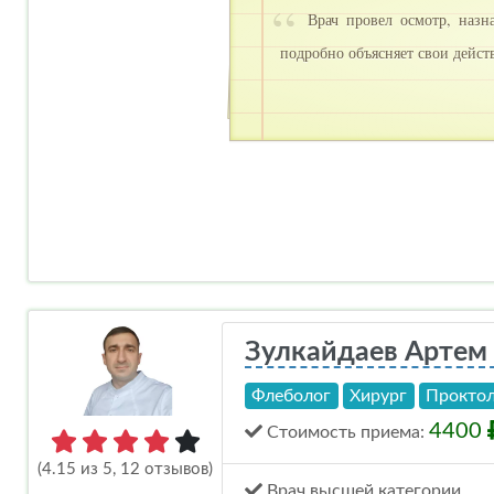
Врач провел осмотр, назна
подробно объясняет свои дейст
Зулкайдаев Артем
Флеболог
Хирург
Прокто
4400
Стоимость
приема
:
(4.15 из 5, 12 отзывов)
Врач высшей категории