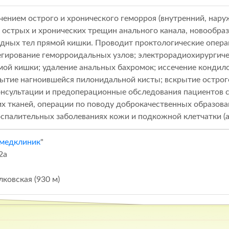
чением острого и хронического геморроя (внутренний, нар
 острых и хронических трещин анального канала, новообра
родных тел прямой кишки. Проводит проктологические опера
егирование геморроидальных узлов; электрорадиохирургиче
мой кишки; удаление анальных бахромок; иссечение кондил
рытие нагноившейся пилонидальной кисты; вскрытие острог
онсультации и предоперационные обследования пациентов с
х тканей, операции по поводу доброкачественных образов
оспалительных заболеваниях кожи и подкожной клетчатки (а
медклиник
"
2а
ковская (930 м)