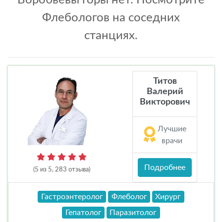
Воробьевы горы нет. Посмотрите
Флебологов на соседних
станциях.
Титов
Валерий
Викторович
Лучшие
врачи
Подробнее
(5 из 5, 283 отзыва)
Гастроэнтеролог
Флеболог
Хирург
Гепатолог
Паразитолог