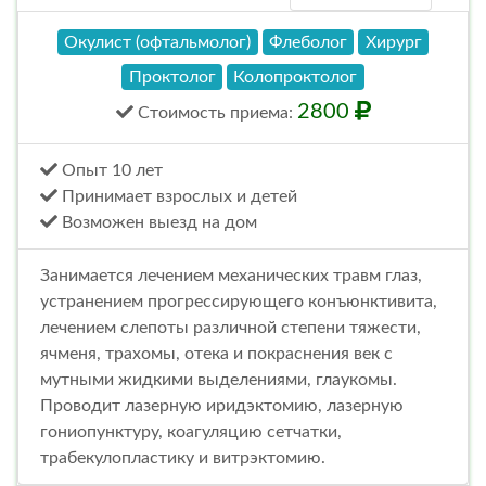
Окулист (офтальмолог)
Флеболог
Хирург
Проктолог
Колопроктолог
2800
Стоимость
приема
:
Опыт 10 лет
Принимает взрослых и детей
Возможен выезд на дом
Занимается лечением механических травм глаз,
устранением прогрессирующего конъюнктивита,
лечением слепоты различной степени тяжести,
ячменя, трахомы, отека и покраснения век с
мутными жидкими выделениями, глаукомы.
Проводит лазерную иридэктомию, лазерную
гониопунктуру, коагуляцию сетчатки,
трабекулопластику и витрэктомию.