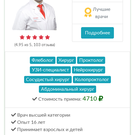
Лучшие
врачи
Подробнее
(4.95 из 5, 103 отзыва)
Флеболог
Хирург
Проктолог
УЗИ-специалист
Нейрохирург
Сосудистый хирург
Колопроктолог
Абдоминальный хирург
4710
Стоимость
приема
:
Врач высшей категории
Опыт 16 лет
Принимает взрослых и детей