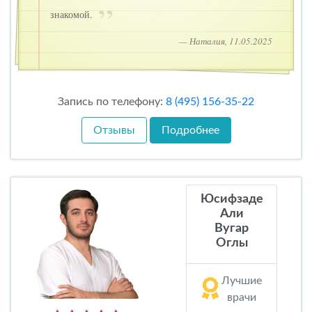
знакомой.
— Наталия, 11.05.2025
Запись по телефону:
8 (495) 156-35-22
Отзывы
Подробнее
Юсифзаде
Али
Вугар
Оглы
Лучшие
врачи