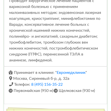
Проводит хирургическое лечение пациентов с
варикозной болезнью с применением
малоинвазивных методик: эндовенозная лазерная
коагуляция, криостриппинг, минифлебэктомия по
Варади, консервативное лечение больных с
хронической ишемией нижних конечностей,
полинейро- и ангиопатией, сахарным диабетом;
тромбофлебитом, тромбозом глубоких вен
нижних конечностей, постромбофлебитическом
синдроме (ПТФС), перенесенной ТЭЛА в
анамнезе, лимфедемой.
Принимает в клинике: "
Евромедклиник
"
Москва, Сиреневый б-р, д. 32а
Телефон:
8 (495) 156-35-22
Первомайская (950 м)
Щелковская (930 м)