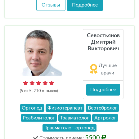
Отзывы
Подробнее
Севостьянов
Дмитрий
Викторович
Лучшие
врачи
Подробнее
(5 из 5, 210 отзывов)
Ортопед
Физиотерапевт
Вертебролог
Реабилитолог
Травматолог
Артролог
Травматолог-ортопед
5500
Стоимость
приема
: