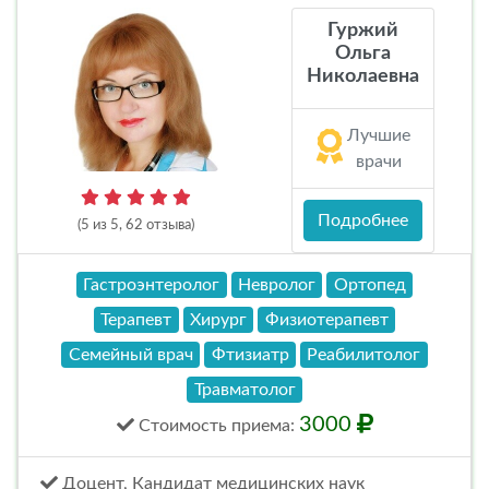
Гуржий
Ольга
Николаевна
Лучшие
врачи
Подробнее
(5 из 5, 62 отзыва)
Гастроэнтеролог
Невролог
Ортопед
Терапевт
Хирург
Физиотерапевт
Семейный врач
Фтизиатр
Реабилитолог
Травматолог
3000
Стоимость
приема
:
Доцент, Кандидат медицинских наук