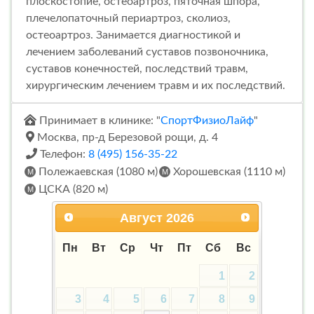
плоскостопие, остеоартроз, пяточная шпора,
плечелопаточный периартроз, сколиоз,
остеоартроз. Занимается диагностикой и
лечением заболеваний суставов позвоночника,
суставов конечностей, последствий травм,
хирургическим лечением травм и их последствий.
Принимает в клинике: "
СпортФизиоЛайф
"
Москва, пр-д Березовой рощи, д. 4
Телефон:
8 (495) 156-35-22
Полежаевская (1080 м)
Хорошевская (1110 м)
ЦСКА (820 м)
Август
2026
Пн
Вт
Ср
Чт
Пт
Сб
Вс
1
2
3
4
5
6
7
8
9