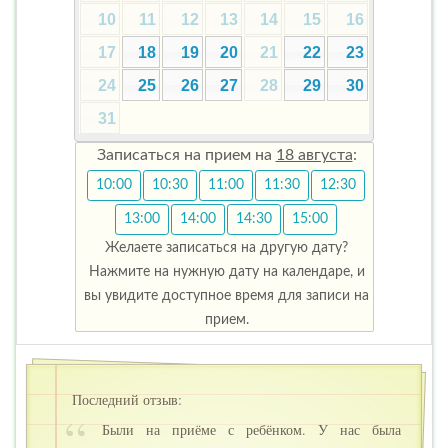
10
11
12
13
14
15
16
17
18
19
20
21
22
23
24
25
26
27
28
29
30
31
Записаться на прием на
18 августа
:
10:00
10:30
11:00
11:30
12:30
13:00
14:00
14:30
15:00
Желаете записаться на другую дату?
Нажмите на нужную дату на календаре, и
вы увидите доступное время для записи на
прием.
Последний отзыв:
Были на приёме с ребёнком. У нас была