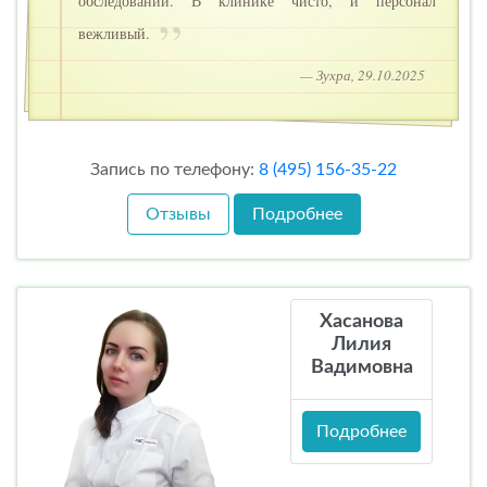
обследований. В клинике чисто, и персонал
вежливый.
— Зухра, 29.10.2025
Запись по телефону:
8 (495) 156-35-22
Отзывы
Подробнее
Хасанова
Лилия
Вадимовна
Подробнее