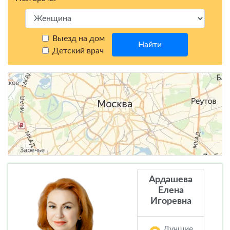
Выезд на дом
Найти
Детский врач
Ардашева
Елена
Игоревна
Лучшие