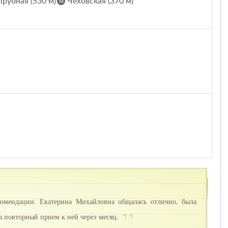
Трубная (530 м)
Чеховская (370 м)
комендации. Екатерина Михайловна общалась отлично, была
на повторный прием к ней через месяц.