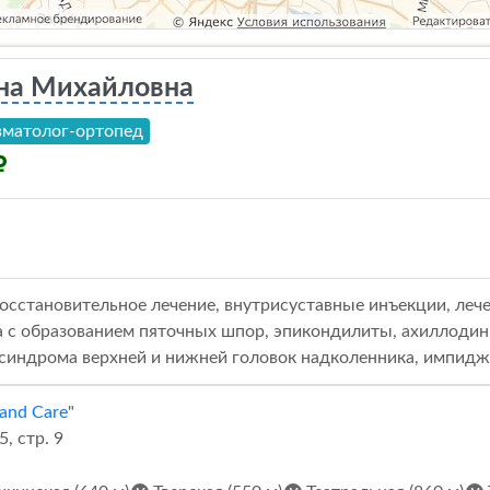
на Михайловна
вматолог-ортопед
осстановительное лечение, внутрисуставные инъекции, леч
а с образованием пяточных шпор, эпикондилиты, ахиллодин
е синдрома верхней и нижней головок надколенника, импид
and Care
"
, стр. 9