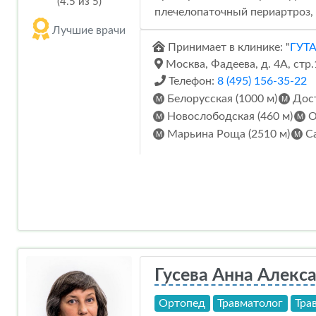
(4.5 из 5)
плечелопаточный периартроз, 
Лучшие врачи
Принимает в клинике: "
ГУТ
Москва, Фадеева, д. 4А, стр.
Телефон:
8 (495) 156-35-22
Белорусская (1000 м)
Дост
Новослободская (460 м)
О
Марьина Роща (2510 м)
Са
Гусева Анна Алекс
Ортопед
Травматолог
Тра