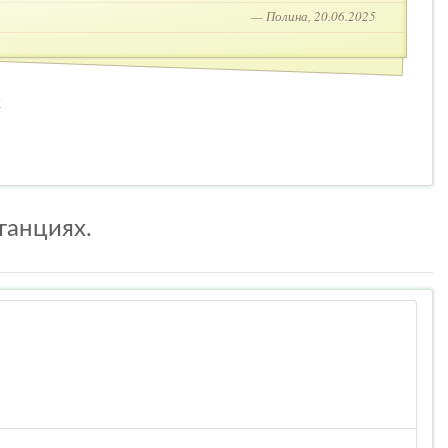
— Полина, 20.06.2025
2
танциях.