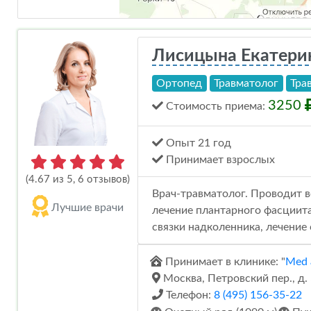
Лисицына Екатери
Ортопед
Травматолог
Тра
3250
Стоимость
приема
:
Опыт 21 год
Принимает взрослых
(4.67 из 5, 6 отзывов)
Врач-травматолог. Проводит в
Лучшие врачи
лечение плантарного фасциит
связки надколенника, лечени
Принимает в клинике: "
Med 
Москва, Петровский пер., д. 5
Телефон:
8 (495) 156-35-22