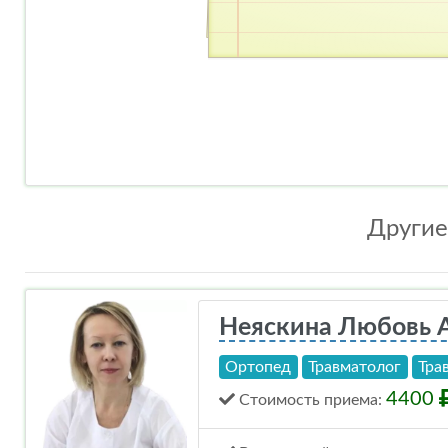
Другие
Неяскина Любовь 
Ортопед
Травматолог
Тра
4400
Стоимость
приема
: