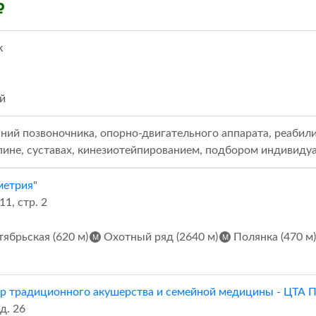
к
й
ний позвоночника, опорно-двигательного аппарата, реабил
пине, суставах, кинезиотейпированием, подбором индивидуа
метрия
"
11, стр. 2
ябрьская (620 м)
Охотный ряд (2640 м)
Полянка (470 м)
р традиционного акушерства и семейной медицины - ЦТА 
д. 26