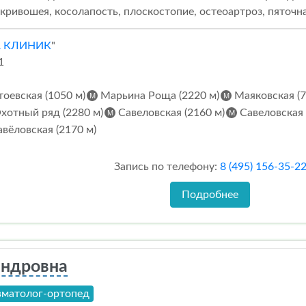
кривошея, косолапость, плоскостопие, остеоартроз, пяточна
А КЛИНИК
"
1
оевская (1050 м)
Марьина Роща (2220 м)
Маяковская (7
хотный ряд (2280 м)
Савеловская (2160 м)
Савеловская 
вёловская (2170 м)
Запись по телефону:
8 (495) 156-35-2
Подробнее
андровна
вматолог-ортопед