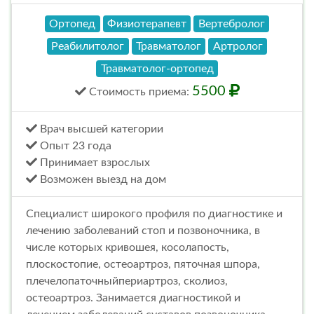
Ортопед
Физиотерапевт
Вертебролог
Реабилитолог
Травматолог
Артролог
Травматолог-ортопед
5500
Стоимость
приема
:
Врач высшей категории
Опыт 23 года
Принимает взрослых
Возможен выезд на дом
Специалист широкого профиля по диагностике и
лечению заболеваний стоп и позвоночника, в
числе которых кривошея, косолапость,
плоскостопие, остеоартроз, пяточная шпора,
плечелопаточныйпериартроз, сколиоз,
остеоартроз. Занимается диагностикой и