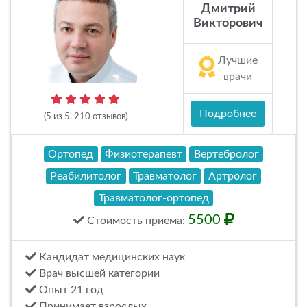
Дмитрий
Викторович
Лучшие
врачи
Подробнее
(5 из 5, 210 отзывов)
Ортопед
Физиотерапевт
Вертебролог
Реабилитолог
Травматолог
Артролог
Травматолог-ортопед
5500
Стоимость
приема
:
Кандидат медицинских наук
Врач высшей категории
Опыт 21 год
Принимает взрослых