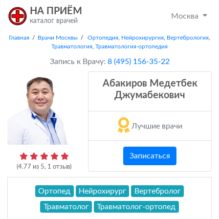
НА ПРИЁМ
Москва
каталог врачей
Главная
/
Врачи Москвы
/
Ортопедия
,
Нейрохирургия
,
Вертебрология
,
Травматология
,
Травматология-ортопедия
Запись к Врачу:
8 (495) 156-35-22
Абакиров Медетбек
Джумабекович
Лучшие врачи
Записаться
(
4.77
из
5
,
1
отзыв)
Ортопед
Нейрохирург
Вертебролог
Травматолог
Травматолог-ортопед