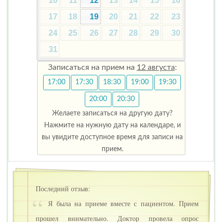
10
11
12
13
14
15
16
17
18
19
20
21
22
23
24
25
26
27
28
29
30
31
Записаться на прием на
12 августа
:
17:00
17:30
18:30
19:00
19:30
20:00
20:30
Желаете записаться на другую дату?
Нажмите на нужную дату на календаре, и
вы увидите доступное время для записи на
прием.
Последний отзыв:
Я была на приеме вместе с пациентом. Прием
прошел внимательно. Доктор провела опрос