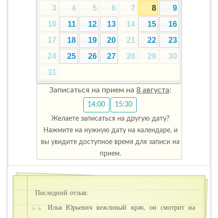
3
4
5
6
7
8
9
10
11
12
13
14
15
16
17
18
19
20
21
22
23
24
25
26
27
28
29
30
31
Записаться на прием на
8 августа
:
14:00
15:30
Желаете записаться на другую дату?
Нажмите на нужную дату на календаре, и
вы увидите доступное время для записи на
прием.
Последний отзыв:
Илья Юрьевич вежливый врач, он смотрит на