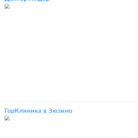
ГорКлиника в Зюзино