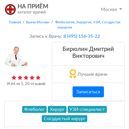
НА ПРИЁМ
Москва
каталог врачей
Главная
/
Врачи Москвы
/
Флебология
,
Хирургия
,
УЗИ
,
Сосудистая
хирургия
Запись к Врачу:
8 (495) 156-35-22
Бирюлин Дмитрий
Викторович
Лучшие врачи
(
4.66
из
5
,
20
отзывов)
Записаться
Флеболог
Хирург
УЗИ-специалист
Сосудистый хирург