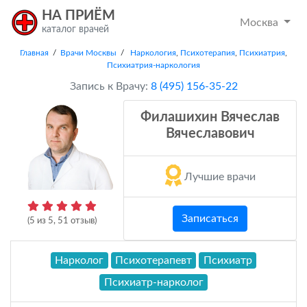
НА ПРИЁМ
Москва
каталог врачей
Главная
/
Врачи Москвы
/
Наркология
,
Психотерапия
,
Психиатрия
,
Психиатрия-наркология
Запись к Врачу:
8 (495) 156-35-22
Филашихин Вячеслав
Вячеславович
Лучшие врачи
Записаться
(
5
из
5
,
51
отзыв)
Нарколог
Психотерапевт
Психиатр
Психиатр-нарколог