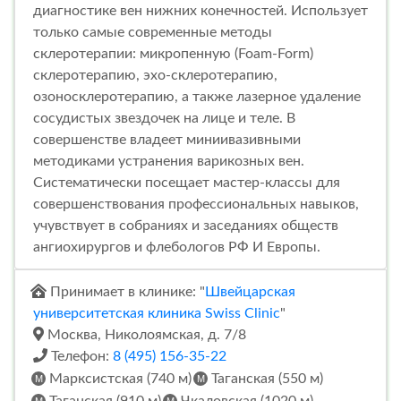
диагностике вен нижних конечностей. Использует
только самые современные методы
склеротерапии: микропенную (Foam-Form)
склеротерапию, эхо-склеротерапию,
озоносклеротерапию, а также лазерное удаление
сосудистых звездочек на лице и теле. В
совершенстве владеет миниивазивными
методиками устранения варикозных вен.
Систематически посещает мастер-классы для
совершенствования профессиональных навыков,
учувствует в собраниях и заседаниях обществ
ангиохирургов и флебологов РФ И Европы.
Принимает в клинике: "
Швейцарская
университетская клиника Swiss Clinic
"
Москва, Николоямская, д. 7/8
Телефон:
8 (495) 156-35-22
Марксистская (740 м)
Таганская (550 м)
Таганская (910 м)
Чкаловская (1020 м)