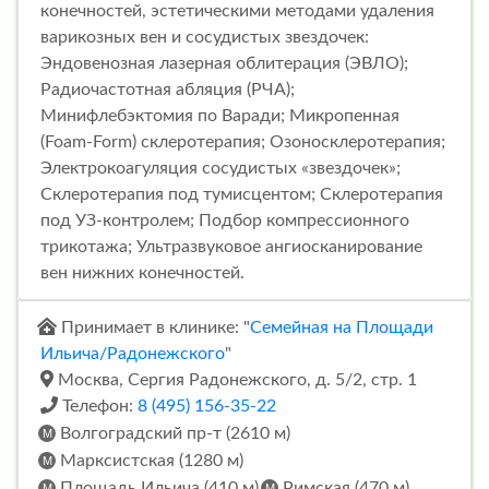
конечностей, эстетическими методами удаления
варикозных вен и сосудистых звездочек:
Эндовенозная лазерная облитерация (ЭВЛО);
Радиочастотная абляция (РЧА);
Минифлебэктомия по Варади; Микропенная
(Foam-Form) склеротерапия; Озоносклеротерапия;
Электрокоагуляция сосудистых «звездочек»;
Склеротерапия под тумисцентом; Склеротерапия
под УЗ-контролем; Подбор компрессионного
трикотажа; Ультразвуковое ангиосканирование
вен нижних конечностей.
Принимает в клинике: "
Семейная на Площади
Ильича/Радонежского
"
Москва, Сергия Радонежского, д. 5/2, стр. 1
Телефон:
8 (495) 156-35-22
Волгоградский пр-т (2610 м)
Марксистская (1280 м)
Площадь Ильича (410 м)
Римская (470 м)