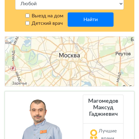
Выезд на дом
Найти
Детский врач
Магомедов
Максуд
Гаджиевич
Лучшие
врачи