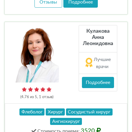
Отзывы
Подробнее
Кулакова
Анна
Леонидовна
Лучшие
врачи
Подробнее
(4.76 из 5, 1 отзыв)
Флеболог
Хирург
Сосудистый хирург
Ангиохирург
3520
Стоимость
приема
: