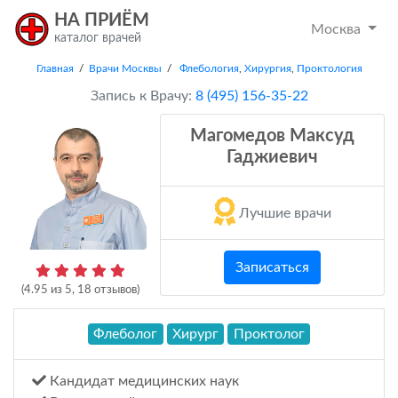
НА ПРИЁМ
Москва
каталог врачей
Главная
/
Врачи Москвы
/
Флебология
,
Хирургия
,
Проктология
Запись к Врачу:
8 (495) 156-35-22
Магомедов Максуд
Гаджиевич
Лучшие врачи
Записаться
(
4.95
из
5
,
18
отзывов)
Флеболог
Хирург
Проктолог
Кандидат медицинских наук