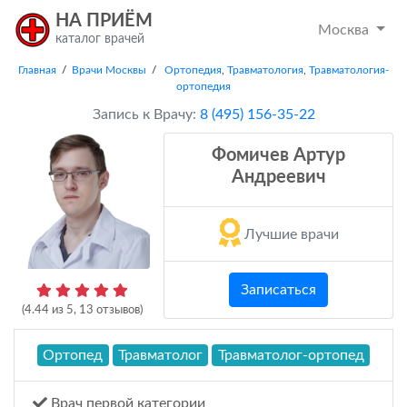
НА ПРИЁМ
Москва
каталог врачей
Главная
/
Врачи Москвы
/
Ортопедия
,
Травматология
,
Травматология-
ортопедия
Запись к Врачу:
8 (495) 156-35-22
Фомичев Артур
Андреевич
Лучшие врачи
Записаться
(
4.44
из
5
,
13
отзывов)
Ортопед
Травматолог
Травматолог-ортопед
Врач первой категории