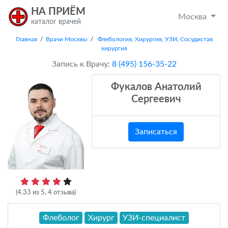
НА ПРИЁМ
Москва
каталог врачей
Главная
/
Врачи Москвы
/
Флебология
,
Хирургия
,
УЗИ
,
Сосудистая
хирургия
Запись к Врачу:
8 (495) 156-35-22
Фукалов Анатолий
Сергеевич
Записаться
(
4.33
из
5
,
4
отзыва)
Флеболог
Хирург
УЗИ-специалист