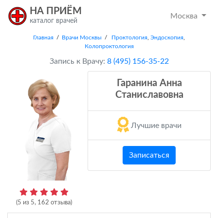
НА ПРИЁМ
Москва
каталог врачей
Главная
/
Врачи Москвы
/
Проктология
,
Эндоскопия
,
Колопроктология
Запись к Врачу:
8 (495) 156-35-22
Гаранина Анна
Станиславовна
Лучшие врачи
Записаться
(
5
из
5
,
162
отзыва)