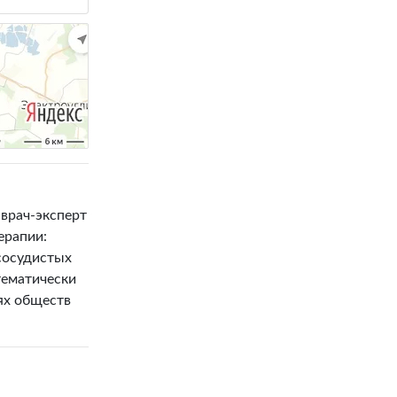
 врач-эксперт
ерапии:
сосудистых
тематически
ях обществ