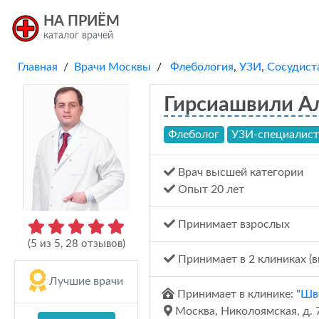
НА ПРИЁМ
каталог врачей
Главная
/
Врачи Москвы
/
Флебология
,
УЗИ
,
Сосудист
Гирсиашвили Ал
Флеболог
УЗИ-специалис
Врач высшей категории
Опыт 20 лет
Принимает взрослых
(
5
из
5
,
28
отзывов)
Принимает в 2 клиниках (в
Лучшие врачи
Принимает в клинике: "
Шве
Москва, Николоямская, д. 