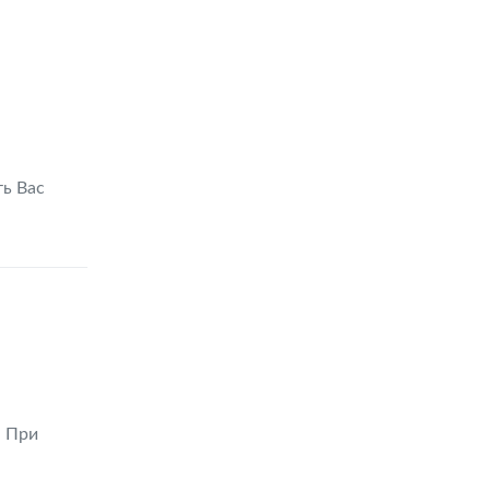
ть Вас
. При