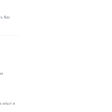
ть Вас
ня
а опыт и