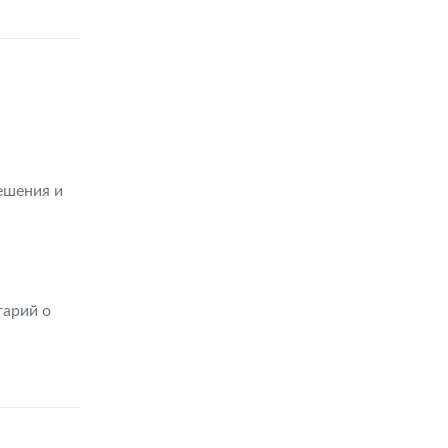
ешения и
тарий о