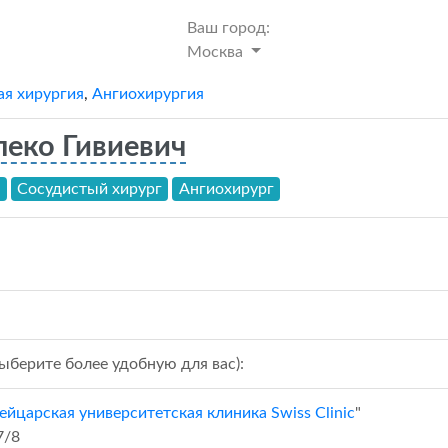
Ваш город:
Москва
ая хирургия
,
Ангиохирургия
еко Гивиевич
т
Сосудистый хирург
Ангиохирург
ыберите более удобную для вас):
йцарская университетская клиника Swiss Clinic
"
7/8