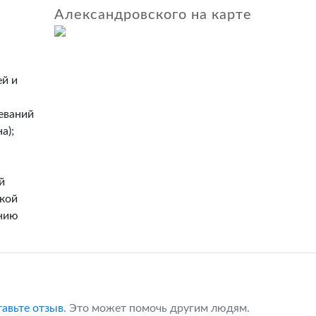
Александровского на карте
ей и
еваний
а);
й
ской
ению
тавьте отзыв
. Это может помочь другим людям.