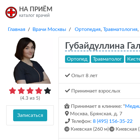
НА ПРИЁМ
каталог врачей
Главная
/
Врачи Москвы
/
Ортопедия
,
Травматология
,
Губайдуллина Га
Ортопед
Травматолог
Кист
Опыт 8 лет
Принимает взрослых
(
4.3
из
5
)
Принимает в клинике: "
Медиц
Москва, Брянская, д. 7
Записаться
Телефон:
8 (495) 156-35-22
Киевская (260 м)
Киевская (