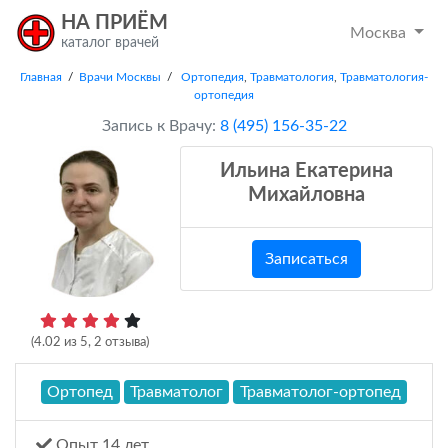
НА ПРИЁМ
Москва
каталог врачей
Главная
/
Врачи Москвы
/
Ортопедия
,
Травматология
,
Травматология-
ортопедия
Запись к Врачу:
8 (495) 156-35-22
Ильина Екатерина
Михайловна
Записаться
(
4.02
из
5
,
2
отзыва)
Ортопед
Травматолог
Травматолог-ортопед
Опыт 14 лет