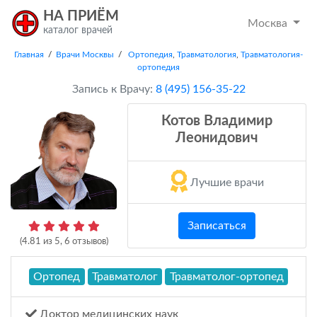
НА ПРИЁМ
Москва
каталог врачей
Главная
/
Врачи Москвы
/
Ортопедия
,
Травматология
,
Травматология-
ортопедия
Запись к Врачу:
8 (495) 156-35-22
Котов Владимир
Леонидович
Лучшие врачи
Записаться
(
4.81
из
5
,
6
отзывов)
Ортопед
Травматолог
Травматолог-ортопед
Доктор медицинских наук