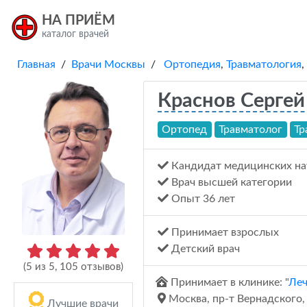
НА ПРИЁМ
каталог врачей
Главная
/
Врачи Москвы
/
Ортопедия
,
Травматология
,
Краснов Сергей
Ортопед
Травматолог
Тр
Кандидат медицинских на
Врач высшей категории
Опыт 36 лет
Принимает взрослых
Детский врач
(
5
из
5
,
105
отзывов)
Принимает в клинике: "
Леч
Москва, пр-т Вернадского, д
Лучшие врачи