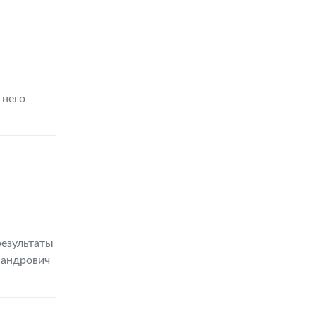
 него
результаты
сандрович