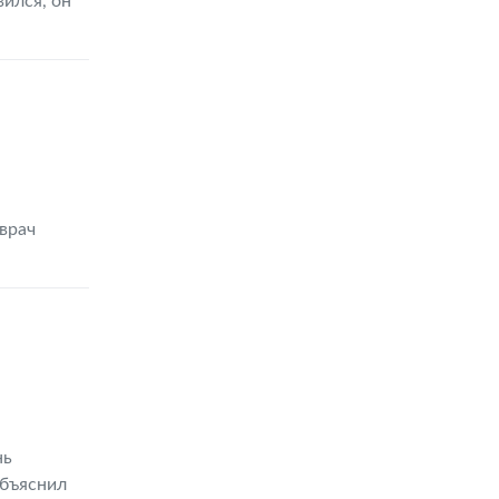
ился, он
врач
нь
объяснил