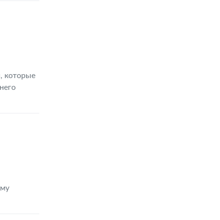
, которые
него
ему