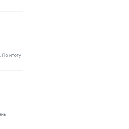
 По итогу
ень