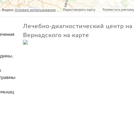
Лечебно-диагностический центр на
ечения
Вернадского на карте
удины,
,
х
 травмы
, мышц