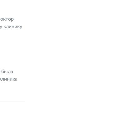
Доктор
у клинику
и была
клиника