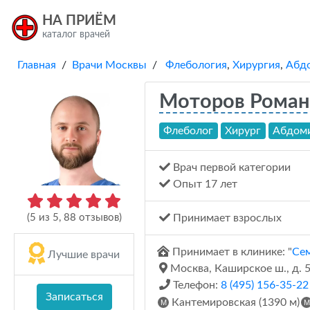
НА ПРИЁМ
каталог врачей
Главная
/
Врачи Москвы
/
Флебология
,
Хирургия
,
Абдо
Моторов Роман
Флеболог
Хирург
Абдоми
Врач первой категории
Опыт 17 лет
(
5
из
5
,
88
отзывов)
Принимает взрослых
Принимает в клинике: "
Сем
Лучшие врачи
Москва, Каширское ш., д. 5
Телефон:
8 (495) 156-35-22
Записаться
Кантемировская (1390 м)