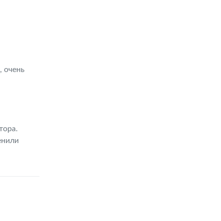
, очень
тора.
енили