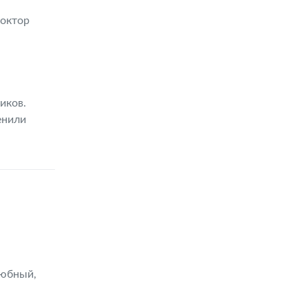
доктор
иков.
енили
любный,