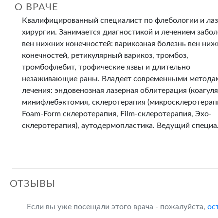
О ВРАЧЕ
Квалифицированный специалист по флебологии и ла
хирургии. Занимается диагностикой и лечением забо
вен нижних конечностей: варикозная болезнь вен ниж
конечностей, ретикулярный варикоз, тромбоз,
тромбофлебит, трофические язвы и длительно
незаживающие раны. Владеет современными метода
лечения: эндовенозная лазерная облитерация (коагуля
минифлебэктомия, склеротерапия (микросклеротерап
Foam-Form склеротерапия, Film-склеротерапия, Эхо-
склеротерапия), аутодермопластика. Ведущий специа
ОТЗЫВЫ
Если вы уже посещали этого врача - пожалуйста,
ос