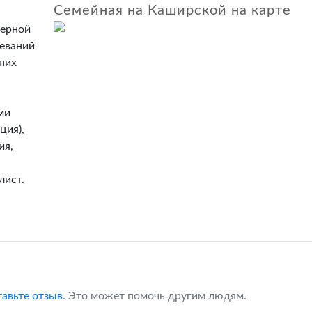
Семейная на Каширской на карте
зерной
леваний
них
ми
ция),
ия,
лист.
тавьте отзыв
. Это может помочь другим людям.