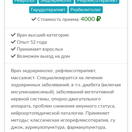
Невролог
Эндокринолог
Рефлексотерапевт
Гирудотерапевт
Реабилитолог
4000
Стоимость
приема
:
Врач высшей категории
Опыт 52 года
Принимает взрослых
Возможен выезд на дом
Врач эндокринолог, рефлексотерапевт,
массажист. Специализируется на лечении
эндокринных заболеваний, в т.ч. диабета (включая
инсулинзависимый), заболеваний вегетативной
нервной системы, опорно-двигательного
аппарата, проблем снижения имунного статуса,
нейроортопедической паталогии. Применяет
методы: классическая иглорефлексотерапия, су
джок, аурикулопунктура, фармакупунктура,