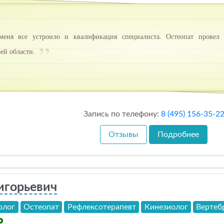
ня все устроило и квалификация специалиста. Остеопат провел н
оей области.
Запись по телефону:
8 (495) 156-35-2
Отзывы
Подробнее
игорьевич
олог
Остеопат
Рефлексотерапевт
Кинезиолог
Вертеб