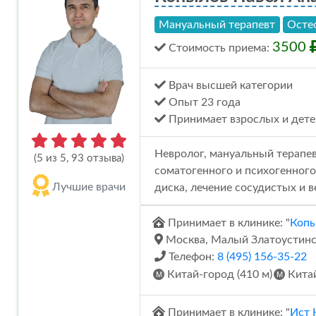
Мануальный терапевт
Осте
3500
Стоимость
приема
:
Врач высшей категории
Опыт 23 года
Принимает взрослых и дете
Невролог, мануальный терапев
(5 из 5, 93 отзыва)
соматогенного и психогенног
Лучшие врачи
диска, лечение сосудистых и в
Принимает в клинике: "
Копы
Москва, Малый Златоустинский
Телефон:
8 (495) 156-35-22
Китай-город (410 м)
Китай
Принимает в клинике: "
Ист 