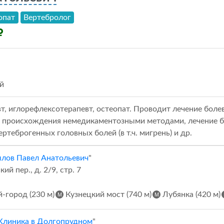
опат
Вертебролог
й
т, иглорефлексотерапевт, остеопат. Проводит лечение бо
о происхождения немедикаментозными методами, лечение 
ертеброгенных головных болей (в т.ч. мигрень) и др.
лов Павел Анатольевич
"
 пер., д. 2/9, стр. 7
-город (230 м)
Кузнецкий мост (740 м)
Лубянка (420 м)
Клиника в Долгопрудном
"