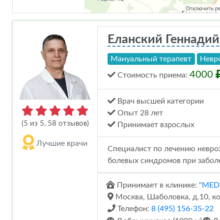
Еланский Геннади
Мануальный терапевт
Невр
4000
Стоимость
приема
:
Врач высшей категории
Опыт 28 лет
(5 из 5, 58 отзывов)
Принимает взрослых
Лучшие врачи
Специалист по лечению невроз
болевых синдромов при заболе
Принимает в клинике: "
MEDP
Москва, Шаболовка, д.10, ко
Телефон:
8 (495) 156-35-22