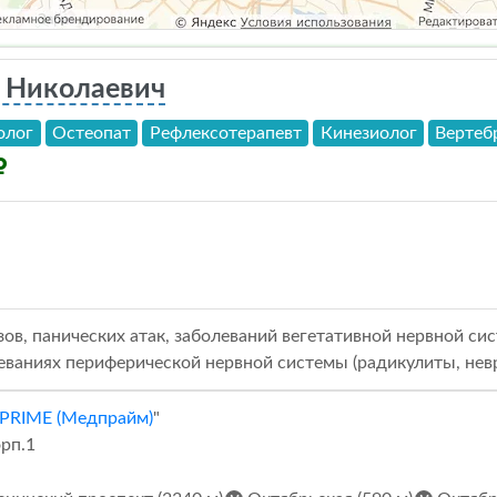
й Николаевич
олог
Остеопат
Рефлексотерапевт
Кинезиолог
Вертеб
ов, панических атак, заболеваний вегетативной нервной сис
ваниях периферической нервной системы (радикулиты, невр
RIME (Медпрайм)
"
рп.1