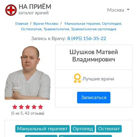
НА ПРИЁМ
Москва
каталог врачей
Главная
/
Врачи Москвы
/
Мануальная терапия
,
Ортопедия
,
Остеопатия
,
Травматология
,
Травматология-ортопедия
Запись к Врачу:
8 (495) 156-35-22
Шушков Матвей
Владимирович
Лучшие врачи
Записаться
(
5
из
5
,
42
отзыва)
Мануальный терапевт
Ортопед
Остеопат