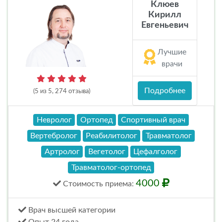
Клюев
Кирилл
Евгеньевич
Лучшие
врачи
Подробнее
(5 из 5, 274 отзыва)
Невролог
Ортопед
Спортивный врач
Вертебролог
Реабилитолог
Травматолог
Артролог
Вегетолог
Цефалголог
Травматолог-ортопед
4000
Стоимость
приема
:
Врач высшей категории
Опыт 24 года