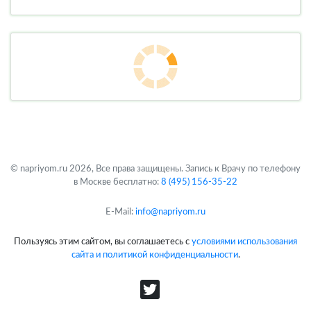
Батыршина
Аделя
Маратовна
(4.65 из 5)
Лучшие
врачи
Подробнее
Анестезиолог
Реаниматолог
Анестезиолог-реаниматолог
22000
Стоимость
приема
:
Кандидат медицинских наук