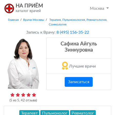
НА ПРИЁМ
Москва
каталог врачей
Главная
/
Врачи Москвы
/
Терапия
,
Пульмонология
,
Ревматология
,
Сомнология
Запись к Врачу:
8 (495) 156-35-22
Сафина Айгуль
Зиннуровна
Лучшие врачи
Записаться
(
5
из
5
,
42
отзыва)
Терапевт
Пульмонолог
Ревматолог