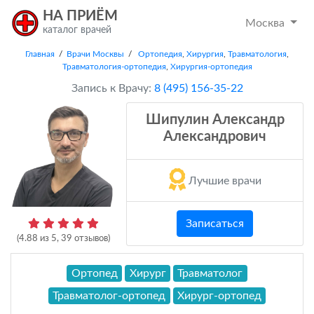
НА ПРИЁМ
Москва
каталог врачей
Главная
/
Врачи Москвы
/
Ортопедия
,
Хирургия
,
Травматология
,
Травматология-ортопедия
,
Хирургия-ортопедия
Запись к Врачу:
8 (495) 156-35-22
Шипулин Александр
Александрович
Лучшие врачи
Записаться
(
4.88
из
5
,
39
отзывов)
Ортопед
Хирург
Травматолог
Травматолог-ортопед
Хирург-ортопед