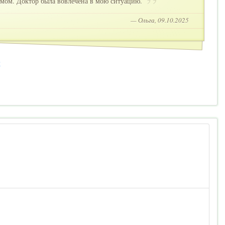
измом. Доктор была вовлечена в мою ситуацию.
— Ольга, 09.10.2025
2