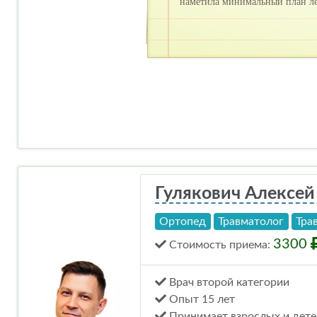
наметила минимальный план леч
Гулякович Алексей
Ортопед
Травматолог
Тра
3300
Стоимость
приема
:
Врач второй категории
Опыт 15 лет
Принимает взрослых и дете