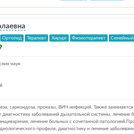
олаевна
Ортопед
Терапевт
Хирург
Физиотерапевт
Семейный
ких наук
й
еза, саркоидоза, проказы, ВИЧ инфекций. Также занимаетс
 диагностику заболеваний дыхательной системы, лечение б
пищеварения, лечение больных с сочетанной патологией.П
диологического профиля, диагностику и лечение заболеван