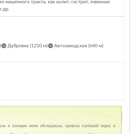
-кишечного тракта, как колит, гастрит, язвенная
и др.
)
Дубровка (1210 м)
Автозаводская (640 м)
оль и поперек меня обследовала, провела глубокий опрос и