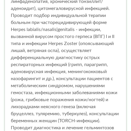
лимфаденопатия, хронический тонзиллит/
аденоидит), цитомегаловирусной инфекцией.
Проводит подбор индивидуальной терапии
больным при часторецидивирующей форме
Herpes labialis/nasalis|genitalis - инфекции,
вызванной вирусом простого герпеса (ВПГ) I и II
типа и инфекции Herpes Zoster (опоясывающий
лишай, ветряная оспа), осуществляет
дифференциальную диагностику острых
респираторных инфекций (грипп, парагрипп,
аденовирусная инфекция, менингококковый
назофарингит и др.), консультации пациентов с
метаболическим синдромом, нарушениями
гемостаза, инфекционными заболеваниями кожи
(рожа, грибковые поражения кожи/ногтей) и
лихорадками неясного генеза (включая
бруцеллез, туляремию, туберкулез), консультации
беременных женщин (TORCH-инфекции).
Проводит диагностика и лечение гельминтозов