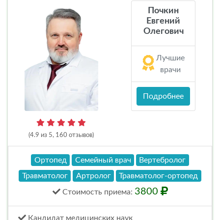
Почкин
Евгений
Олегович
Лучшие
врачи
Подробнее
(4.9 из 5, 160 отзывов)
Ортопед
Семейный врач
Вертебролог
Травматолог
Артролог
Травматолог-ортопед
3800
Стоимость
приема
:
Кандидат медицинских наук