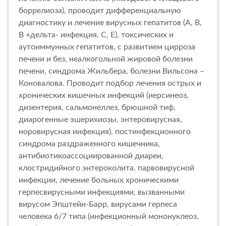
боррелиоза), проводит дифференциальную
диагностику и лечение вирусных гепатитов (А, В,
В +дельта- инфекция, С, Е), токсических и
аутоиммунных гепатитов, с развитием цирроза
печени и без, неалкогольной жировой болезни
печени, синдрома Жильбера, болезни Вильсона –
Коновалова. Проводит подбор лечения острых и
хронических кишечных инфекций (иерсинеоз,
дизентерия, сальмонеллез, брюшной тиф,
диарогенные эшерихиозы, энтеровирусная,
норовирусная инфекция), постинфекционного
синдрома раздраженного кишечника,
антибиотикоассоциированной диареи,
клостридийного энтероколита. парвовирусной
инфекции, лечение больных хроническими
герпесвирусными инфекциями, вызванными
вирусом Эпштейн-Барр, вирусами герпеса
человека 6/7 типа (инфекционный мононуклеоз,