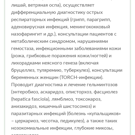
лишай, ветряная оспа), осуществляет
дифференциальную диагностику острых
респираторных инфекций (грипп, парагрипп,
аденовирусная инфекция, менингококковый
назофарингит и др.), консультации пациентов с
метаболическим синдромом, нарушениями
гемостаза, инфекционными заболеваниями кожи
(рожа, грибковые поражения кожи/ногтей) и
лихорадками неясного генеза (включая
бруцеллез, туляремию, туберкулез), консультации
беременных женщин (TORCH-инфекции).
Проводит диагностика и лечение гельминтозов
(энтеробиоз, аскаридоз, описторхоз, фасциолез
(hepatica fasciola), лямблиоз, токсокароз,
анизакидоз, кишечный шистосомоз) и
паразитарных инфекций (болезнь «купальщиков»
– церкариоз, чесотка, педикулез), а также таких
нозокомиальные инфекции, глубокие микозы,