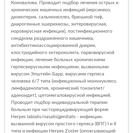
Коновалова. Проводит подбор лечения острых и
хронических кишечных инфекций (иерсинеоз,
дизентерия, сальмонеллез, брюшной тиф,
диарогенные эшерихиозы, энтеровирусная,
норовирусная инфекция), постинфекционного
синдрома раздраженного кишечника,
антибиотикоассоциированной диареи,
клостридийного энтероколита. парвовирусной
инфекции, лечение больных хроническими
герпесвирусными инфекциями, вызванными
вирусом Эпштейн-Барр, вирусами герпеса
человека 6/7 типа (инфекционный мононуклеоз,
лимфаденопатия, хронический тонзиллит/
аденоидит), цитомегаловирусной инфекцией.
Проводит подбор индивидуальной терапии
больным при часторецидивирующей форме
Herpes labialis/nasalis|genitalis - инфекции,
вызванной вирусом простого герпеса (ВПГ) I и II
типа и инфекции Herpes Zoster (опоясывающий